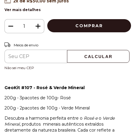
2
x de
R$50,00
sem juros
Ver mais detalhes
ALTERAR CEP
Entregas para o CEP:
Meios de envio
CALCULAR
Não sei meu CEP
GeoKit #107 - Rosé & Verde Mineral
200g - 3pacotes de 100g- Rosé
200g - 2pacotes de 100g - Verde Mineral
Descubra a harmonia perfeita entre o
Rosé e
o
Verde
Mineral
, produtos minerais autênticos extraídos
diretamente da natureza brasileira. Cada cor reflete a