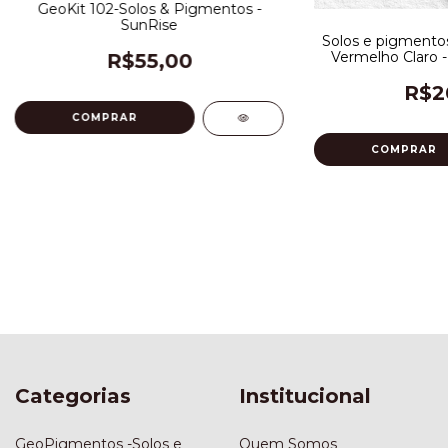
GeoKit 102-Solos & Pigmentos -
SunRise
Solos e pigmentos
Vermelho Claro - 
R$55,00
R$2
COMPRAR
Categorias
Institucional
GeoPigmentos -Solos e
Quem Somos