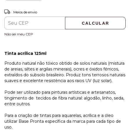
ALTERAR CEP
Entregas para o CEP:
Meios de envio
CALCULAR
Não sei meu CEP
Tinta acrílica 125ml
‌Produto natural não tóxico obtido de solos naturais (mistura
de areias, siltes e argilas minerais), ocres e óxidos férricos,
extraídos do subsolo brasileiro. Produz tons terrosos naturais
suaves e excelente resistência aos raios UV (luz solar).
‌Pode ser utilizado para pinturas artísticas e artesanatos,
tingimento de tecidos de fibra natural: algodão, linho, seda,
entre outros.
Para a criação de tintas para aquarelas, acrílica e a óleo
utilizar Base Pronta específica da marca para cada tipo de
uso.