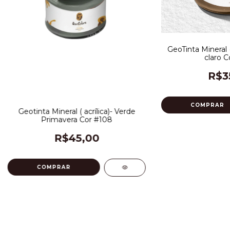
GeoTinta Mineral (
claro C
R$3
Geotinta Mineral ( acrílica)- Verde
Primavera Cor #108
R$45,00