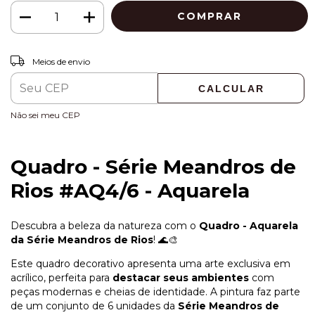
ALTERAR CEP
Entregas para o CEP:
Meios de envio
CALCULAR
Não sei meu CEP
Quadro - Série Meandros de
Rios #AQ4/6 - Aquarela
Descubra a beleza da natureza com o
Quadro - Aquarela
da Série Meandros de Rios
! 🌊🎨
Este quadro decorativo apresenta uma arte exclusiva em
acrílico, perfeita para
destacar seus ambientes
com
peças modernas e cheias de identidade. A pintura faz parte
de um conjunto de 6 unidades da
Série Meandros de