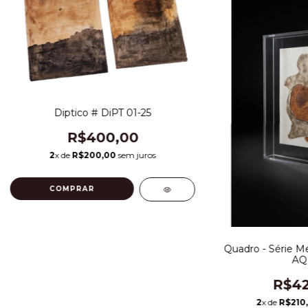
Diptico # DiPT 01-25
R$400,00
2
x de
R$200,00
sem juros
Quadro - Série M
AQ 
R$42
2
x de
R$210