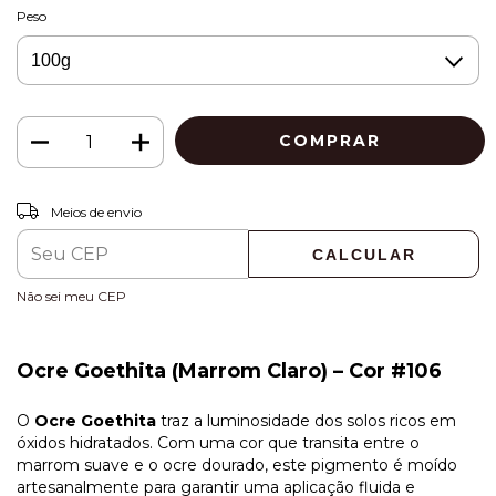
Peso
ALTERAR CEP
Entregas para o CEP:
Meios de envio
CALCULAR
Não sei meu CEP
Ocre Goethita (Marrom Claro) – Cor #106
O
Ocre Goethita
traz a luminosidade dos solos ricos em
óxidos hidratados. Com uma cor que transita entre o
marrom suave e o ocre dourado, este pigmento é moído
artesanalmente para garantir uma aplicação fluida e