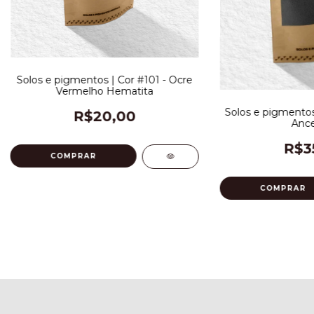
Solos e pigmentos | Cor #101 - Ocre
Vermelho Hematita
Solos e pigmentos 
R$20,00
Ance
R$3
COMPRAR